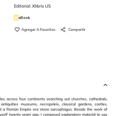
Editorial:
Xlibris US
eBook
es across four continents searching out churches, cathedrals,
, antiquities museums, necropoleis, classical gardens, castles,
had a Roman Empire era stone sarcophagus. Beside the work of
 myself twenty years ago, I composed explanatory material to say