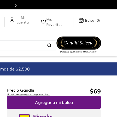
Más de 5 millones de títulos en nuestra tienda en línea.
Mis
a
0
Favoritos
imas de $2,500
$
69
Precio Gandhi
*Precio exclusivo para compras en línea.
Agregar a mi bolsa