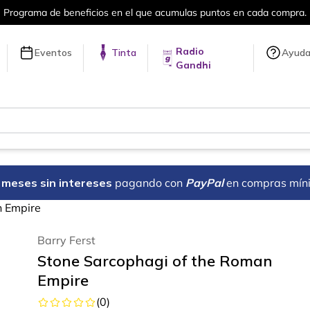
el que acumulas puntos en cada compra.
Radio
Eventos
Tinta
Ayud
Gandhi
18 meses sin intereses
pagando con
PayPal
en compras mín
n Empire
Barry Ferst
Stone Sarcophagi of the Roman
Empire
(
0
)