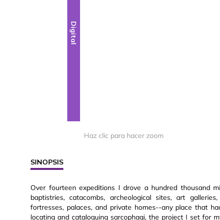
Digital
Haz clic para hacer zoom
SINOPSIS
Over fourteen expeditions I drove a hundred thousand mil
baptistries, catacombs, archeological sites, art galleries
fortresses, palaces, and private homes--any place that 
locating and cataloguing sarcophagi, the project I set for