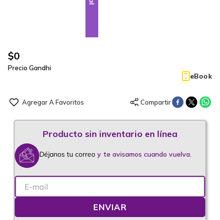
$
0
Precio Gandhi
eBook
Déjanos tu correo
y te avisamos cuando vuelva.
ENVIAR