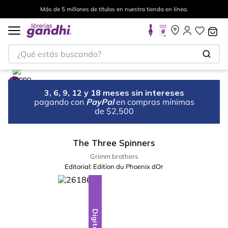
Más de 5 millones de títulos en nuestra tienda en línea.
¿Qué estás buscando?
3, 6, 9, 12 y 18 meses sin intereses
pagando con
PayPal
en compras mínimas
de $2,500
The Three Spinners
Grimm brothers
Editorial:
Edition du Phoenix dOr
Digital