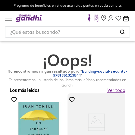
Programa de beneficios en el que acumulas puntos en cada compra.
¿Qué estás buscando?
¡Oops!
No encontramos ningún resultado para "
building-social-security-
9781351313544
"
Te presentamos un listado de los libros más leídos y recomendados en
Gandhi
Los más leídos
Ver todo