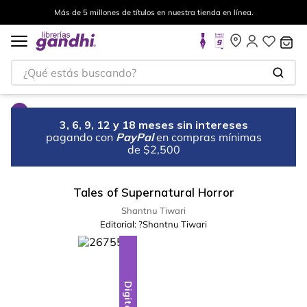
Más de 5 millones de títulos en nuestra tienda en línea.
¿Qué estás buscando?
3, 6, 9, 12 y 18 meses sin intereses
pagando con
PayPal
en compras mínimas
de $2,500
Tales of Supernatural Horror
Shantnu Tiwari
Editorial:
?Shantnu Tiwari
Digital