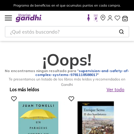
Programa de beneficios en el que acumulas puntos en cada compra.
¿Qué estás buscando?
¡Oops!
No encontramos ningún resultado para "
supervision-and-safety-of-
complex-systems-9781118588017
"
Te presentamos un listado de los libros más leídos y recomendados en
Gandhi
Los más leídos
Ver todo