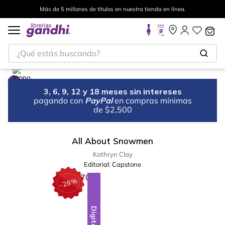
Más de 5 millones de títulos en nuestra tienda en línea.
¿Qué estás buscando?
3, 6, 9, 12 y 18 meses sin intereses
pagando con
PayPal
en compras mínimas
de $2,500
All About Snowmen
Kathryn Clay
Editorial:
Capstone
%
28
-
Digital