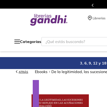
s en el que acumulas puntos en cada compra.
Librerías
¿Qué estás buscando?
Categorías
3, 6, 9, 12 y 
Ebooks
De la legitimidad, las sucesion
ATRÁS