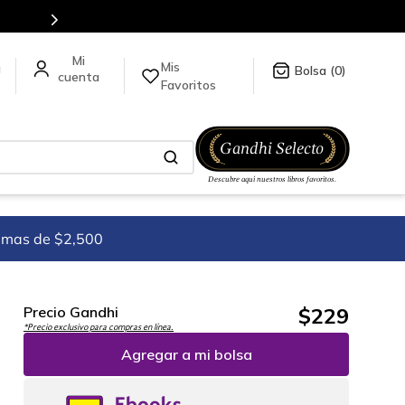
Mis
a
0
Favoritos
imas de $2,500
$
229
Precio Gandhi
*Precio exclusivo para compras en línea.
Agregar a mi bolsa