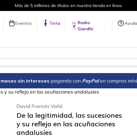
Más de 5 millones de títulos en nuestra tienda en línea.
Radio
Eventos
Tinta
Ayud
Gandhi
18 meses sin intereses
pagando con
PayPal
en compras mín
es y su reflejo en las acuñaciones andalusíes
David Francés Vañó
De la legitimidad, las sucesiones
y su reflejo en las acuñaciones
andalusíes