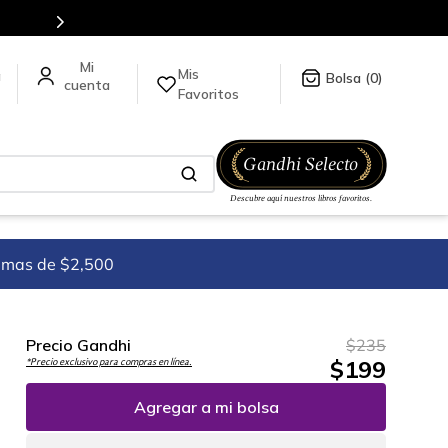
tulos en nuestra tienda en línea.
Mis
a
0
Favoritos
imas de $2,500
Precio Gandhi
$
235
$
199
*Precio exclusivo para compras en línea.
Agregar a mi bolsa