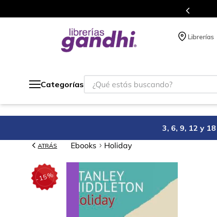
Programa de beneficios en el que acumulas puntos 
Librerías
¿Qué estás buscando?
Categorías
3, 6, 9, 12 y 
Ebooks
Holiday
ATRÁS
%
15
-