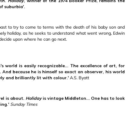
rth.
Holiday
, winner of the 1974 Booker Prize, remains the
f suburbia'.
 past to try to come to terms with the death of his baby son and
onely holiday, as he seeks to understand what went wrong, Edwin
decide upon where he can go next.
s world is easily recognizable... The excellence of art, for
e. And because he is himself so exact an observer, his world
and brilliantly lit with colour.'
A.S. Byatt
el is about.
Holiday
is vintage Middleton... One has to look
ing.'
Sunday Times