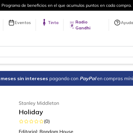
en cada compra.
Más de 5 millones de tí
Radio
Eventos
Tinta
Ayud
Gandhi
18 meses sin intereses
pagando con
PayPal
en compras mín
Stanley Middleton
Holiday
(
0
)
Editorial:
Random House