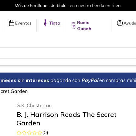
Más de 5 millones de títulos en nuestra tienda en línea.
Radio
Eventos
Tinta
Ayud
Gandhi
18 meses sin intereses
pagando con
PayPal
en compras mín
ecret Garden
G.K. Chesterton
B. J. Harrison Reads The Secret
Garden
(
0
)