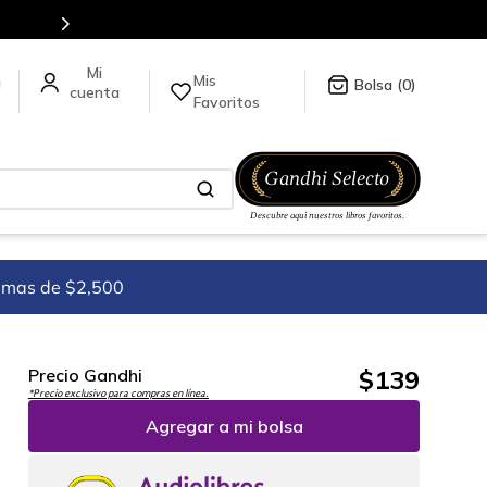
Mis
a
0
Favoritos
imas de $2,500
$
139
Precio Gandhi
*Precio exclusivo para compras en línea.
Agregar a mi bolsa