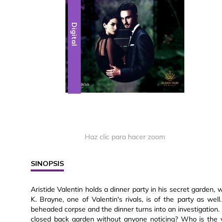
Digital
Haz clic para hacer zoom
SINOPSIS
Aristide Valentin holds a dinner party in his secret garden,
K. Brayne, one of Valentin's rivals, is of the party as we
beheaded corpse and the dinner turns into an investigation.
closed back garden without anyone noticing? Who is the 