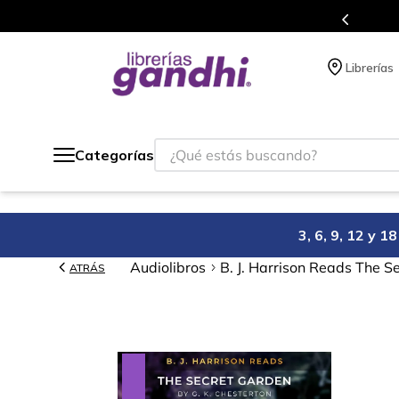
s en el que acumulas puntos en cada compra.
Librerías
¿Qué estás buscando?
Categorías
3, 6, 9, 12 y 
Audiolibros
B. J. Harrison Reads The S
ATRÁS