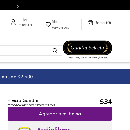
Más de 5 millones de títulos en nuestra tienda en línea.
Mis
a
0
Favoritos
imas de $2,500
$
34
Precio Gandhi
*Precio exclusivo para compras en línea.
Agregar a mi bolsa