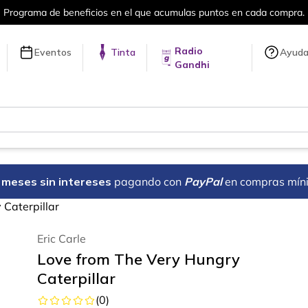
cios en el que acumulas puntos en cada compra.
Radio
Eventos
Tinta
Ayud
Gandhi
18 meses sin intereses
pagando con
PayPal
en compras mín
 Caterpillar
Eric Carle
Love from The Very Hungry
Caterpillar
(
0
)