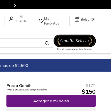
Mis
a
0
Favoritos
imas de $2,500
Precio Gandhi
$
172
$
150
*Precio exclusivo para compras en línea.
Agregar a mi bolsa