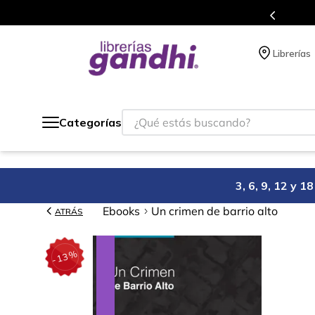
s en el que acumulas puntos en cada compra.
Librerías
¿Qué estás buscando?
Categorías
3, 6, 9, 12 y 
Ebooks
Un crimen de barrio alto
ATRÁS
%
13
-