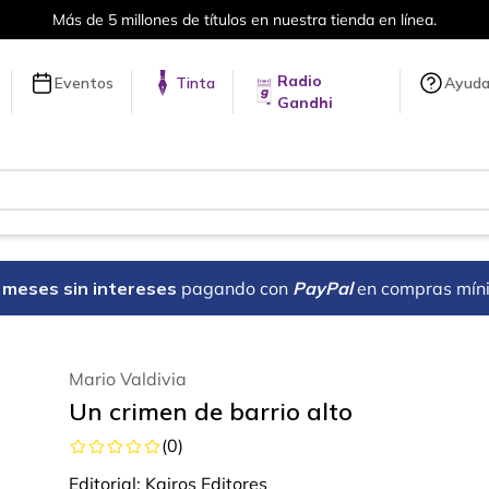
Más de 5 millones de títulos en nuestra tienda en línea.
Radio
Eventos
Tinta
Ayud
Gandhi
18 meses sin intereses
pagando con
PayPal
en compras mín
Mario Valdivia
Un crimen de barrio alto
(
0
)
Editorial:
Kairos Editores