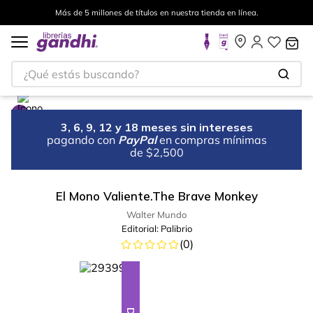
Más de 5 millones de títulos en nuestra tienda en línea.
¿Qué estás buscando?
3, 6, 9, 12 y 18 meses sin intereses
pagando con
PayPal
en compras mínimas
de $2,500
El Mono Valiente.The Brave Monkey
Walter Mundo
Editorial:
Palibrio
(
0
)