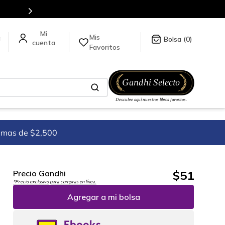
es de títulos en nuestra tienda en línea.
Mis
a
0
Favoritos
imas de $2,500
$
51
Precio Gandhi
*Precio exclusivo para compras en línea.
Agregar a mi bolsa