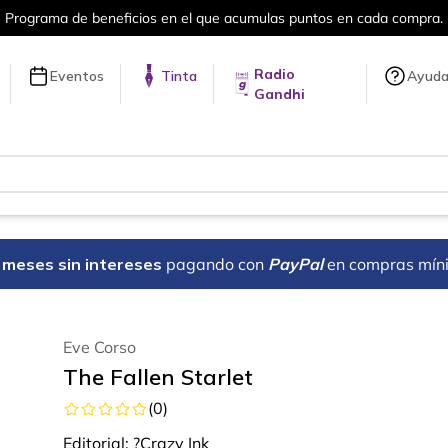
puntos en cada compra.
Más de 5 millon
Radio
Eventos
Tinta
Ayud
Gandhi
18 meses sin intereses
pagando con
PayPal
en compras mín
Eve Corso
The Fallen Starlet
(
0
)
Editorial:
?Crazy Ink