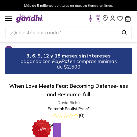
Más de 5 millones de títulos en nuestra tienda en línea.
¿Qué estás buscando?
3, 6, 9, 12 y 18 meses sin intereses
pagando con
PayPal
en compras mínimas
de $2,500
When Love Meets Fear: Becoming Defense-less
and Resource-full
David Richo
Editorial:
Paulist Press"
(
0
)
%
5
-