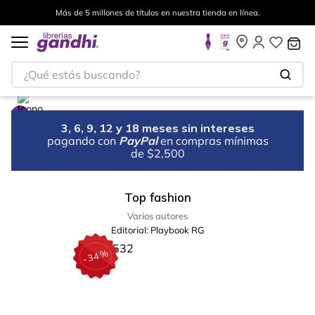
Más de 5 millones de títulos en nuestra tienda en línea.
¿Qué estás buscando?
3, 6, 9, 12 y 18 meses sin intereses
pagando con
PayPal
en compras mínimas
de $2,500
Top fashion
Varios autores
Editorial:
Playbook RG
%
34
-