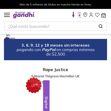
Más de 5 millones de títulos en nuestra tienda en línea.
¿Qué estás buscando?
3, 6, 9, 12 y 18 meses sin intereses
pagando con
PayPal
en compras mínimas
de $2,500
Rape Justice
Editorial:
Palgrave Macmillan UK
%
10
-
Digital