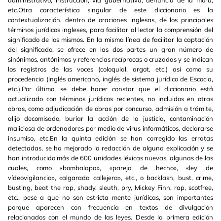
etc.Otra característica singular de este diccionario es la
contextualización, dentro de oraciones inglesas, de los principales
términos jurídicos ingleses, para facilitar al lector la comprensión del
significado de los mismos. En la misma línea de facilitar la captación
del significado, se ofrece en las dos partes un gran número de
sinónimos, antónimos y referencias recíprocas o cruzadas y se indican
los registros de las voces (coloquial, argot, etc.) así como su
procedencia (inglés americano, inglés de sistema jurídico de Escocia,
etc.).Por último, se debe hacer constar que el diccionario está
actualizado con términos jurídicos recientes, no incluidos en otras
obras, como adjudicación de obras por concurso, admisión a trámite,
alijo decomisado, buríar la acción de la justicia, contaminación
maliciosa de ordenadores por medio de virus informáticos, declararse
insumiso, etc.En la quinta edición se han corregido las erratas
detectadas, se ha mejorado la redacción de alguna explicación y se
han introducido más de 600 unidades léxicas nuevas, algunas de las
cuales, como «bombalapa», «pareja de hecho», «ley de
vídeovigilancia», «algarada callejera», etc., o backlash, bust, crime,
busting, beat the rap, shady, sleuth, pry, Mickey Finn, rap, scotfree,
etc., pese a que no son estricta mente jurídicas, son importantes
porque aparecen con frecuencia en textos de divulgación
relacionados con el mundo de las leyes. Desde la primera edición