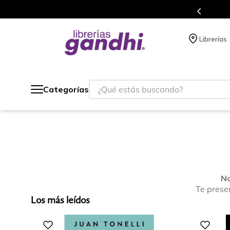
Más de 5 millones de títulos en nuestra tienda en línea.
Librerías
¿Qué estás buscando?
Categorías
No
Te prese
Los más leídos