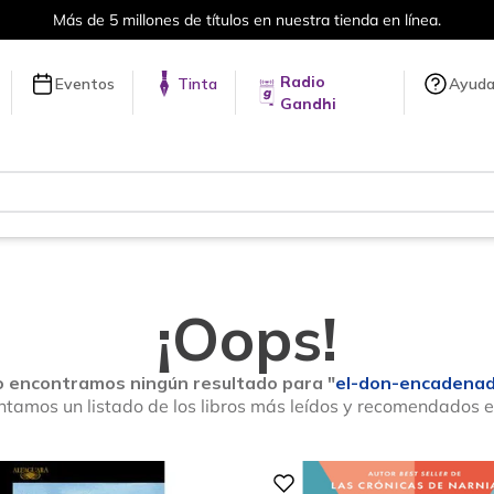
Envíos a todo el mundo, para más información 
Radio
Eventos
Tinta
Ayud
Gandhi
¡Oops!
 encontramos ningún resultado para "
el-don-encadena
ntamos un listado de los libros más leídos y recomendados 