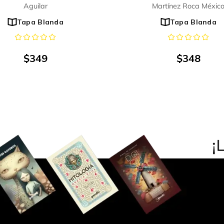
Aguilar
Martínez Roca Méxic
Tapa Blanda
Tapa Blanda
$
349
$
348