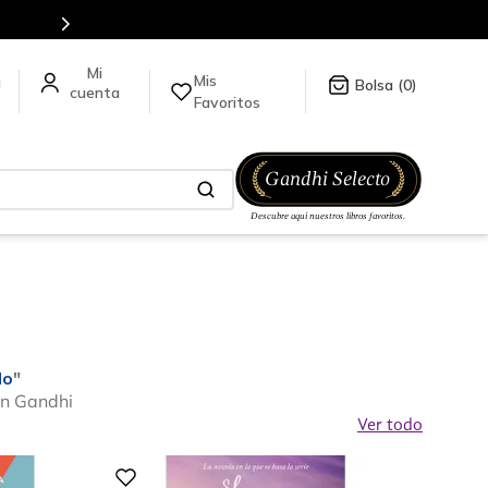
da click
aquí
.
Mis
a
0
Favoritos
do
"
en Gandhi
Ver todo