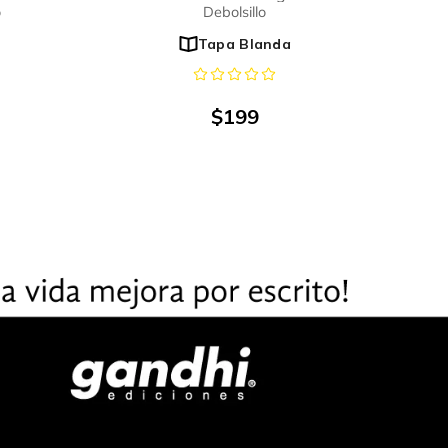
o
Debolsillo
Tapa Blanda
$
199