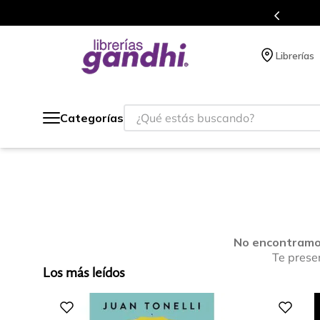
e a todo México.
Programa de
Librerías
¿Qué estás buscando?
Categorías
No encontramos
Te prese
Los más leídos