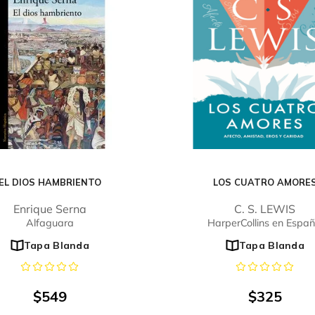
EL DIOS HAMBRIENTO
LOS CUATRO AMORE
Enrique Serna
C. S. LEWIS
Alfaguara
HarperCollins en Españ
Tapa Blanda
Tapa Blanda
$
549
$
325