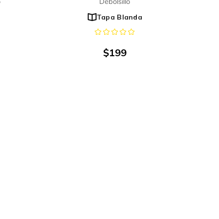
o
Debolsillo
Tapa Blanda
$
199