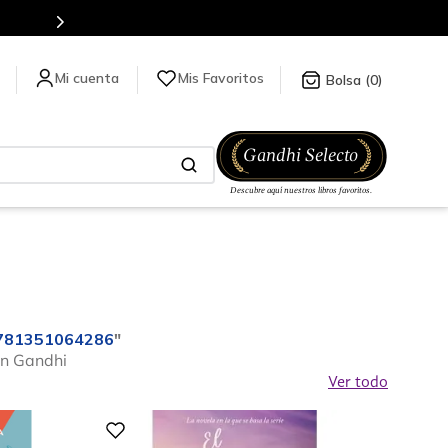
Más de 5 millones de títulos en nuestra tienda en lí
Mis Favoritos
0
-9781351064286
"
en Gandhi
Ver todo