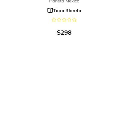
Planeta México
Tapa Blanda
$
298