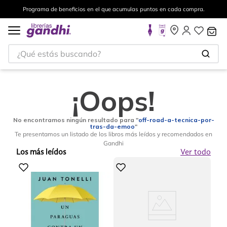
Programa de beneficios en el que acumulas puntos en cada compra.
¿Qué estás buscando?
¡Oops!
No encontramos ningún resultado para "
off-road-a-tecnica-por-
tras-da-emoo
"
Te presentamos un listado de los libros más leídos y recomendados en
Gandhi
Los más leídos
Ver todo