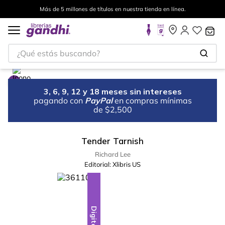
Más de 5 millones de títulos en nuestra tienda en línea.
¿Qué estás buscando?
3, 6, 9, 12 y 18 meses sin intereses
pagando con
PayPal
en compras mínimas
de $2,500
Tender Tarnish
Richard Lee
Editorial:
Xlibris US
Digital