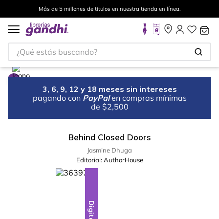
Más de 5 millones de títulos en nuestra tienda en línea.
¿Qué estás buscando?
3, 6, 9, 12 y 18 meses sin intereses
pagando con
PayPal
en compras mínimas
de $2,500
Behind Closed Doors
Jasmine Dhuga
Editorial:
AuthorHouse
Digital