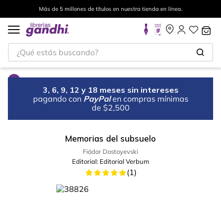
Más de 5 millones de títulos en nuestra tienda en línea.
¿Qué estás buscando?
3, 6, 9, 12 y 18 meses sin intereses
pagando con
PayPal
en compras mínimas
de $2,500
Memorias del subsuelo
Fiódor Dostoyevski
Editorial:
Editorial Verbum
(
1
)