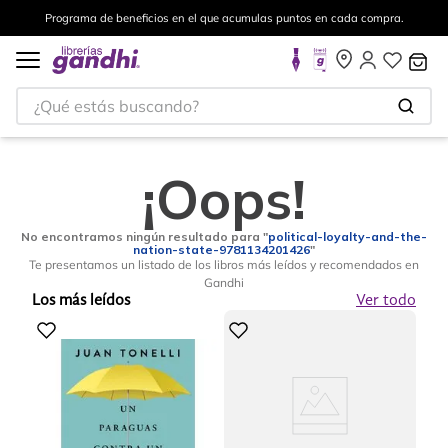
Programa de beneficios en el que acumulas puntos en cada compra.
¿Qué estás buscando?
¡Oops!
No encontramos ningún resultado para "
political-loyalty-and-the-
nation-state-9781134201426
"
Te presentamos un listado de los libros más leídos y recomendados en
Gandhi
Los más leídos
Ver todo