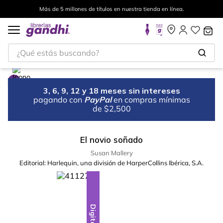
Más de 5 millones de títulos en nuestra tienda en línea.
¿Qué estás buscando?
3, 6, 9, 12 y 18 meses sin intereses
pagando con
PayPal
en compras mínimas
de $2,500
El novio soñado
Susan Mallery
Editorial:
Harlequin, una división de HarperCollins Ibérica, S.A.
Digital