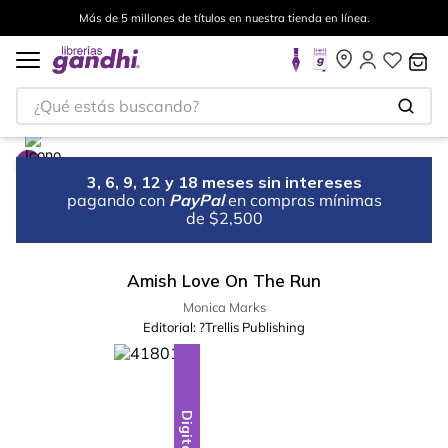
Más de 5 millones de títulos en nuestra tienda en línea.
¿Qué estás buscando?
3, 6, 9, 12 y 18 meses sin intereses
pagando con
PayPal
en compras mínimas
de $2,500
Amish Love On The Run
Monica Marks
Editorial:
?Trellis Publishing
Digital