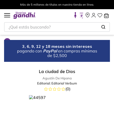
Más de 5 millones de títulos en nuestra tienda en línea.
¿Qué estás buscando?
3, 6, 9, 12 y 18 meses sin intereses
pagando con
PayPal
en compras mínimas
de $2,500
La ciudad de Dios
Agustín De Hipona
Editorial:
Editorial Verbum
(
0
)