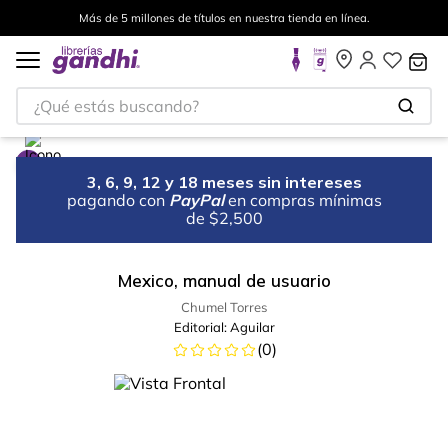
Más de 5 millones de títulos en nuestra tienda en línea.
¿Qué estás buscando?
3, 6, 9, 12 y 18 meses sin intereses
pagando con
PayPal
en compras mínimas
de $2,500
Mexico, manual de usuario
Chumel Torres
Editorial:
Aguilar
(
0
)