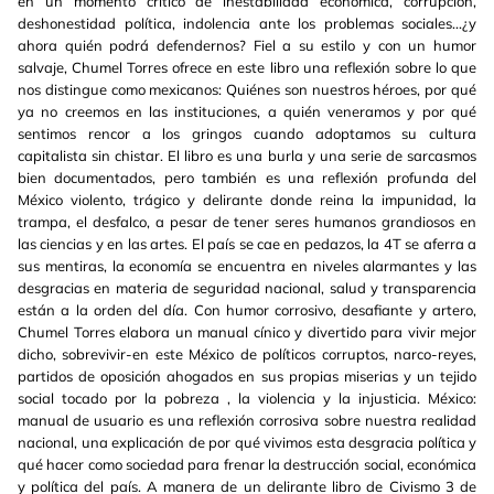
en un momento crítico de inestabilidad económica, corrupción,
deshonestidad política, indolencia ante los problemas sociales...¿y
ahora quién podrá defendernos? Fiel a su estilo y con un humor
salvaje, Chumel Torres ofrece en este libro una reflexión sobre lo que
nos distingue como mexicanos: Quiénes son nuestros héroes, por qué
ya no creemos en las instituciones, a quién veneramos y por qué
sentimos rencor a los gringos cuando adoptamos su cultura
capitalista sin chistar. El libro es una burla y una serie de sarcasmos
bien documentados, pero también es una reflexión profunda del
México violento, trágico y delirante donde reina la impunidad, la
trampa, el desfalco, a pesar de tener seres humanos grandiosos en
las ciencias y en las artes. El país se cae en pedazos, la 4T se aferra a
sus mentiras, la economía se encuentra en niveles alarmantes y las
desgracias en materia de seguridad nacional, salud y transparencia
están a la orden del día. Con humor corrosivo, desafiante y artero,
Chumel Torres elabora un manual cínico y divertido para vivir mejor
dicho, sobrevivir-en este México de políticos corruptos, narco-reyes,
partidos de oposición ahogados en sus propias miserias y un tejido
social tocado por la pobreza , la violencia y la injusticia. México:
manual de usuario es una reflexión corrosiva sobre nuestra realidad
nacional, una explicación de por qué vivimos esta desgracia política y
qué hacer como sociedad para frenar la destrucción social, económica
y política del país. A manera de un delirante libro de Civismo 3 de