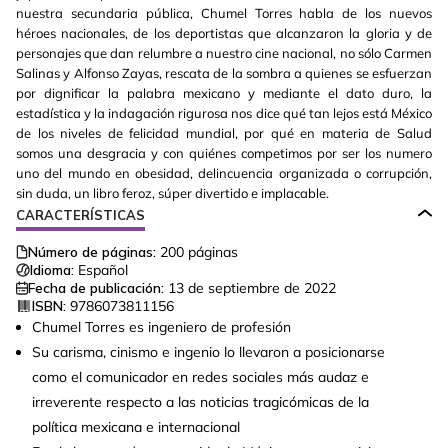
nuestra secundaria pública, Chumel Torres habla de los nuevos
héroes nacionales, de los deportistas que alcanzaron la gloria y de
personajes que dan relumbre a nuestro cine nacional, no sólo Carmen
Salinas y Alfonso Zayas, rescata de la sombra a quienes se esfuerzan
por dignificar la palabra mexicano y mediante el dato duro, la
estadística y la indagación rigurosa nos dice qué tan lejos está México
de los niveles de felicidad mundial, por qué en materia de Salud
somos una desgracia y con quiénes competimos por ser los numero
uno del mundo en obesidad, delincuencia organizada o corrupción,
sin duda, un libro feroz, súper divertido e implacable.
CARACTERÍSTICAS
Número de páginas:
200
páginas
Idioma:
Español
Fecha de publicación:
13 de septiembre de 2022
ISBN:
9786073811156
Chumel Torres es ingeniero de profesión
Su carisma, cinismo e ingenio lo llevaron a posicionarse
como el comunicador en redes sociales más audaz e
irreverente respecto a las noticias tragicómicas de la
política mexicana e internacional