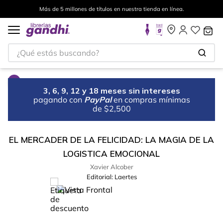
Más de 5 millones de títulos en nuestra tienda en línea.
¿Qué estás buscando?
3, 6, 9, 12 y 18 meses sin intereses
pagando con
PayPal
en compras mínimas
de $2,500
EL MERCADER DE LA FELICIDAD: LA MAGIA DE LA
LOGISTICA EMOCIONAL
Xavier Alcober
Editorial:
Laertes
%
10
-