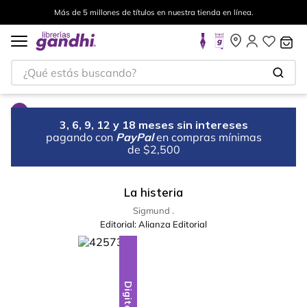
Más de 5 millones de títulos en nuestra tienda en línea.
¿Qué estás buscando?
3, 6, 9, 12 y 18 meses sin intereses
pagando con
PayPal
en compras mínimas
de $2,500
La histeria
Sigmund .
Editorial:
Alianza Editorial
Digital