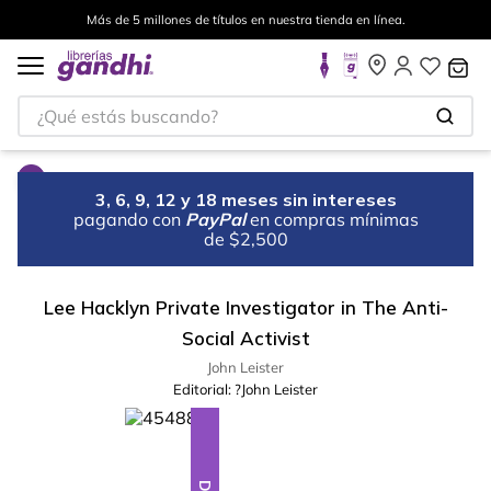
Más de 5 millones de títulos en nuestra tienda en línea.
¿Qué estás buscando?
3, 6, 9, 12 y 18 meses sin intereses
pagando con
PayPal
en compras mínimas
de $2,500
Lee Hacklyn Private Investigator in The Anti-
Social Activist
John Leister
Editorial:
?John Leister