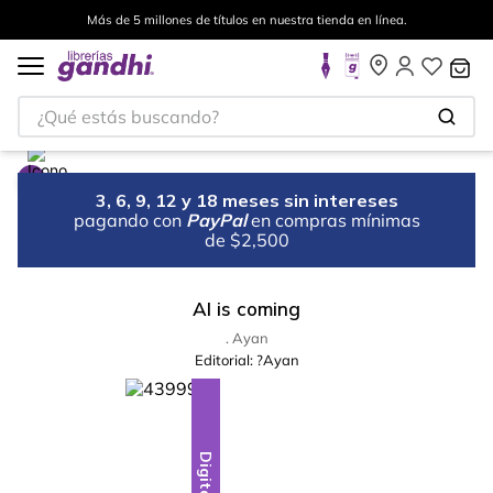
Más de 5 millones de títulos en nuestra tienda en línea.
¿Qué estás buscando?
3, 6, 9, 12 y 18 meses sin intereses
pagando con
PayPal
en compras mínimas
de $2,500
AI is coming
. Ayan
Editorial:
?Ayan
Digital