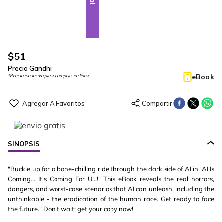
$
51
Precio Gandhi
eBook
*Precio exclusivo para compras en línea.
SINOPSIS
"Buckle up for a bone-chilling ride through the dark side of AI in 'AI Is
Coming... It's Coming For U...!' This eBook reveals the real horrors,
dangers, and worst-case scenarios that AI can unleash, including the
unthinkable - the eradication of the human race. Get ready to face
the future." Don't wait; get your copy now!