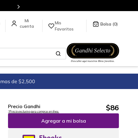
Mis
a
0
Favoritos
imas de $2,500
$
86
Precio Gandhi
*Precio exclusivo para compras en línea.
Agregar a mi bolsa