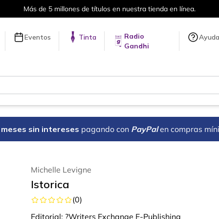
Más de 5 millones de títulos en nuestra tienda en línea.
Radio
Eventos
Tinta
Ayud
Gandhi
18 meses sin intereses
pagando con
PayPal
en compras mín
Michelle Levigne
Istorica
(
0
)
Editorial:
?Writers Exchange E-Publishing