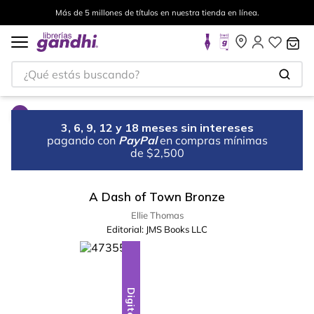
Más de 5 millones de títulos en nuestra tienda en línea.
¿Qué estás buscando?
3, 6, 9, 12 y 18 meses sin intereses
pagando con
PayPal
en compras mínimas
de $2,500
A Dash of Town Bronze
Ellie Thomas
Editorial:
JMS Books LLC
Digital