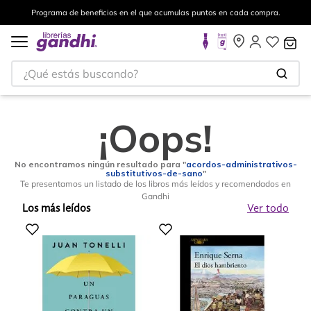
Programa de beneficios en el que acumulas puntos en cada compra.
¿Qué estás buscando?
¡Oops!
No encontramos ningún resultado para "
acordos-administrativos-
substitutivos-de-sano
"
Te presentamos un listado de los libros más leídos y recomendados en
Gandhi
Los más leídos
Ver todo