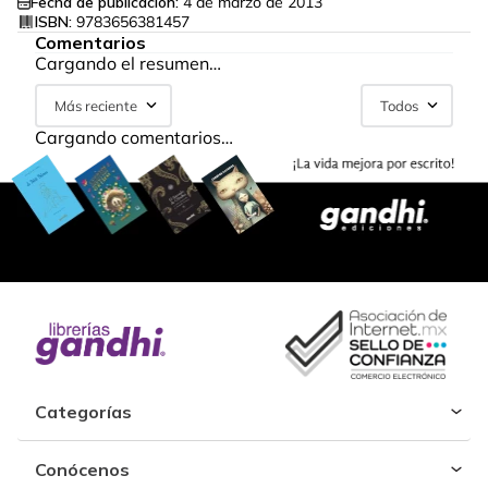
Fecha de publicación:
4 de marzo de 2013
ISBN:
9783656381457
Comentarios
Cargando el resumen…
Más reciente
Todos
Cargando comentarios…
Categorías
Conócenos