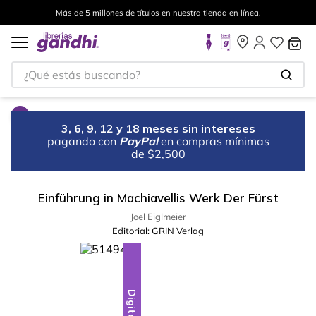
Más de 5 millones de títulos en nuestra tienda en línea.
¿Qué estás buscando?
3, 6, 9, 12 y 18 meses sin intereses
pagando con
PayPal
en compras mínimas
de $2,500
Einführung in Machiavellis Werk Der Fürst
Joel Eiglmeier
Editorial:
GRIN Verlag
Digital