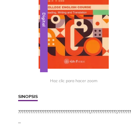
Digital
Haz clic para hacer zoom
SINOPSIS
?????????????????????????????????????????,???????????????,?????????
...