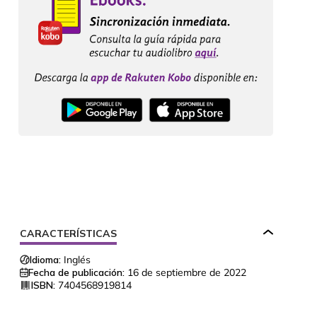
CARACTERÍSTICAS
Idioma:
Inglés
????,????????????????????,??????????????,???????????????????,???????,?????????
Fecha de publicación:
16 de septiembre de 2022
ISBN:
7404568919814