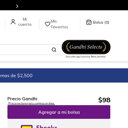
Mis
a
0
Favoritos
imas de $2,500
$
98
Precio Gandhi
*Precio exclusivo para compras en línea.
Agregar a mi bolsa