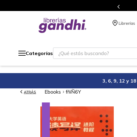
s en el que acumulas puntos en cada compra.
Librerías
¿Qué estás buscando?
Categorías
3, 6, 9, 12 y 
Ebooks
fñíÑ6Y
ATRÁS