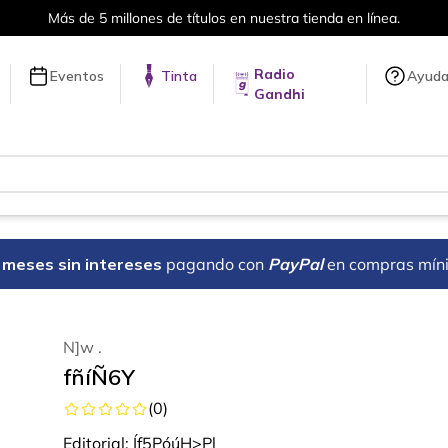
Más de 5 millones de títulos en nuestra tienda en línea.
Radio
Eventos
Tinta
Ayud
Gandhi
18 meses sin intereses
pagando con
PayPal
en compras mín
N]w .
fñíÑ6Y
(
0
)
Editorial:
Íf5PóúH>Pl