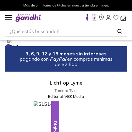
Más de 5 millones de títulos en nuestra tienda en línea.
¿Qué estás buscando?
3, 6, 9, 12 y 18 meses sin intereses
pagando con
PayPal
en compras mínimas
de $2,500
Licht op Lyme
Tamara Tyler
Editorial:
VBK Media
Digital