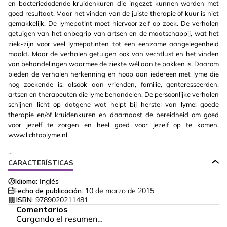
en bacteriedodende kruidenkuren die ingezet kunnen worden met
goed resultaat. Maar het vinden van de juiste therapie of kuur is niet
gemakkelijk. De lymepatint moet hiervoor zelf op zoek. De verhalen
getuigen van het onbegrip van artsen en de maatschappij, wat het
ziek-zijn voor veel lymepatinten tot een eenzame aangelegenheid
maakt. Maar de verhalen getuigen ook van vechtlust en het vinden
van behandelingen waarmee de ziekte wél aan te pakken is. Daarom
bieden de verhalen herkenning en hoop aan iedereen met lyme die
nog zoekende is, alsook aan vrienden, familie, genteresseerden,
artsen en therapeuten die lyme behandelen. De persoonlijke verhalen
schijnen licht op datgene wat helpt bij herstel van lyme: goede
therapie en/of kruidenkuren en daarnaast de bereidheid om goed
voor jezelf te zorgen en heel goed voor jezelf op te komen.
www.lichtoplyme.nl
...
CARACTERÍSTICAS
Idioma:
Inglés
Fecha de publicación:
10 de marzo de 2015
ISBN:
9789020211481
Comentarios
Cargando el resumen…