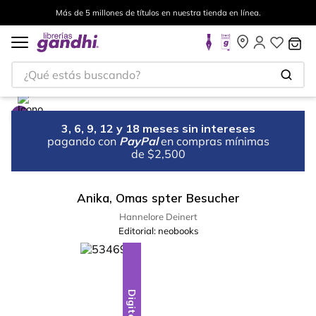
Más de 5 millones de títulos en nuestra tienda en línea.
¿Qué estás buscando?
3, 6, 9, 12 y 18 meses sin intereses
pagando con
PayPal
en compras mínimas
de $2,500
Anika, Omas spter Besucher
Hannelore Deinert
Editorial:
neobooks
Digital