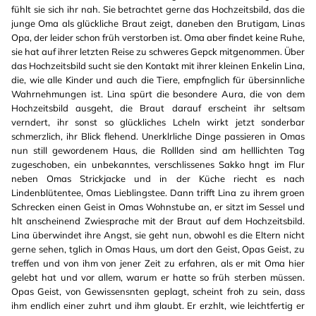
fühlt sie sich ihr nah. Sie betrachtet gerne das Hochzeitsbild, das die
junge Oma als glückliche Braut zeigt, daneben den Brutigam, Linas
Opa, der leider schon früh verstorben ist. Oma aber findet keine Ruhe,
sie hat auf ihrer letzten Reise zu schweres Gepck mitgenommen. Über
das Hochzeitsbild sucht sie den Kontakt mit ihrer kleinen Enkelin Lina,
die, wie alle Kinder und auch die Tiere, empfnglich für übersinnliche
Wahrnehmungen ist. Lina spürt die besondere Aura, die von dem
Hochzeitsbild ausgeht, die Braut darauf erscheint ihr seltsam
verndert, ihr sonst so glückliches Lcheln wirkt jetzt sonderbar
schmerzlich, ihr Blick flehend. Unerklrliche Dinge passieren in Omas
nun still gewordenem Haus, die Rolllden sind am helllichten Tag
zugeschoben, ein unbekanntes, verschlissenes Sakko hngt im Flur
neben Omas Strickjacke und in der Küche riecht es nach
Lindenblütentee, Omas Lieblingstee. Dann trifft Lina zu ihrem groen
Schrecken einen Geist in Omas Wohnstube an, er sitzt im Sessel und
hlt anscheinend Zwiesprache mit der Braut auf dem Hochzeitsbild.
Lina überwindet ihre Angst, sie geht nun, obwohl es die Eltern nicht
gerne sehen, tglich in Omas Haus, um dort den Geist, Opas Geist, zu
treffen und von ihm von jener Zeit zu erfahren, als er mit Oma hier
gelebt hat und vor allem, warum er hatte so früh sterben müssen.
Opas Geist, von Gewissensnten geplagt, scheint froh zu sein, dass
ihm endlich einer zuhrt und ihm glaubt. Er erzhlt, wie leichtfertig er