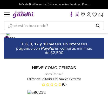
Más de 5 millones de títulos en nuestra tienda en línea.
¿Qué estás buscando?
3, 6, 9, 12 y 18 meses sin intereses
pagando con
PayPal
en compras mínimas
de $2,500
NIEVE COMO CENIZAS
Sara Raasch
Editorial:
Editorial Del Nuevo Extremo
(
0
)