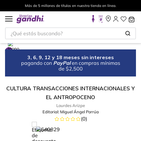
Más de 5 millones de títulos en nuestra tienda en línea.
¿Qué estás buscando?
3, 6, 9, 12 y 18 meses sin intereses
pagando con
PayPal
en compras mínimas
de $2,500
CULTURA TRANSACCIONES INTERNACIONALES Y
EL ANTROPOCENO
Lourdes Arizpe
Editorial:
Miguel Ángel Porrúa
(
0
)
%
25
-