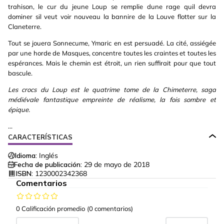
trahison, le cur du jeune Loup se remplie dune rage quil devra
dominer sil veut voir nouveau la bannire de la Louve flotter sur la
Claneterre.
Tout se jouera Sonnecume, Ymaric en est persuadé. La cité, assiégée
par une horde de Masques, concentre toutes les craintes et toutes les
espérances. Mais le chemin est étroit, un rien suffirait pour que tout
bascule.
Les crocs du Loup est le quatrime tome de la Chimeterre, saga
médiévale fantastique empreinte de réalisme, la fois sombre et
épique.
...
CARACTERÍSTICAS
Idioma:
Inglés
Fecha de publicación:
29 de mayo de 2018
ISBN:
1230002342368
Comentarios
0 Calificación promedio
(0 comentarios)