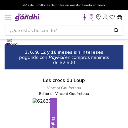
Más de 5 millones de títulos en nuestra tienda en línea.
¿Qué estás buscando?
3, 6, 9, 12 y 18 meses sin intereses
pagando con
PayPal
en compras mínimas
de $2,500
Les crocs du Loup
Vincent Gaufreteau
Editorial:
Vincent Gaufreteau
Digital