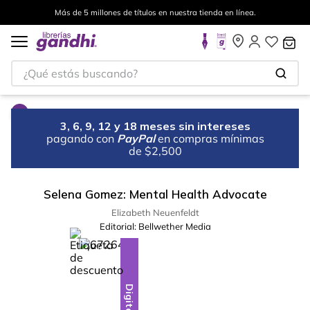
Más de 5 millones de títulos en nuestra tienda en línea.
¿Qué estás buscando?
3, 6, 9, 12 y 18 meses sin intereses
pagando con
PayPal
en compras mínimas
de $2,500
Selena Gomez: Mental Health Advocate
Elizabeth Neuenfeldt
Editorial:
Bellwether Media
%
10
-
Digital