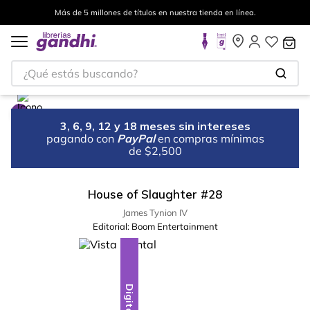
Más de 5 millones de títulos en nuestra tienda en línea.
¿Qué estás buscando?
3, 6, 9, 12 y 18 meses sin intereses
pagando con
PayPal
en compras mínimas
de $2,500
House of Slaughter #28
James Tynion IV
Editorial:
Boom Entertainment
Digital