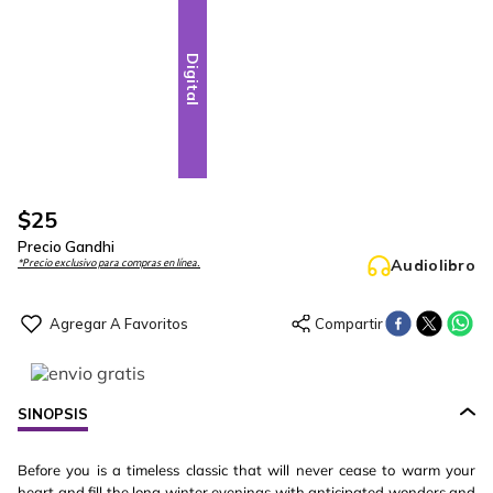
Digital
$
25
Precio Gandhi
Audiolibro
*Precio exclusivo para compras en línea.
SINOPSIS
Before you is a timeless classic that will never cease to warm your
heart and fill the long winter evenings with anticipated wonders and