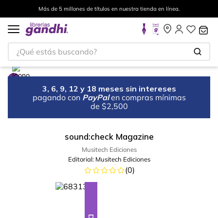
Más de 5 millones de títulos en nuestra tienda en línea.
¿Qué estás buscando?
3, 6, 9, 12 y 18 meses sin intereses
pagando con
PayPal
en compras mínimas
de $2,500
sound:check Magazine
Musitech Ediciones
Editorial:
Musitech Ediciones
(
0
)