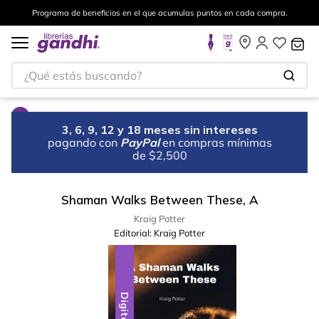
Programa de beneficios en el que acumulas puntos en cada compra.
¿Qué estás buscando?
3, 6, 9, 12 y 18 meses sin intereses
pagando con
PayPal
en compras mínimas
de $2,500
Shaman Walks Between These, A
Kraig Potter
Editorial:
Kraig Potter
Digital