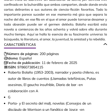
confinado en la buhardilla que ambos comparten, desde donde envía
cartas delirantes a sus autores de ciencia-ficción favoritos. Todo lo
importante parece suceder en ese momento má gico que separa la
noche del día, en ese filo en el que el amor puede tornarse desamor y
toda obsesión puede ser el germen deléxito. Bolaño escribió esta
novela a comienzos de los años ochenta y volvió sobre ella durante
mucho tiempo. Aquí se halla la esencia de su fascinante universo: la
búsqueda, la literatura, el amor, la juventud, la amistad y la rebeldía.
CARACTERÍSTICAS
Número de páginas:
200
páginas
Idioma:
Español
Fecha de publicación:
11 de febrero de 2025
ISBN:
9786073854115
Roberto Bolaño (1953-2003), narrador y poeta chileno, es
autor de libros de cuentos (Llamadas telefónicas, Putas
asesinas, El gaucho insufrible, Diario de bar -en
colaboración con A
G
Porta- y El secreto del mal), novelas (Consejos de un
discípulo de Morrison a un fanático de Joyce -en