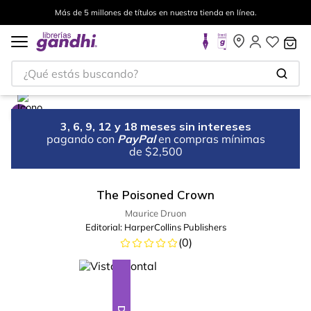
Más de 5 millones de títulos en nuestra tienda en línea.
¿Qué estás buscando?
3, 6, 9, 12 y 18 meses sin intereses
pagando con
PayPal
en compras mínimas
de $2,500
The Poisoned Crown
Maurice Druon
Editorial:
HarperCollins Publishers
(
0
)