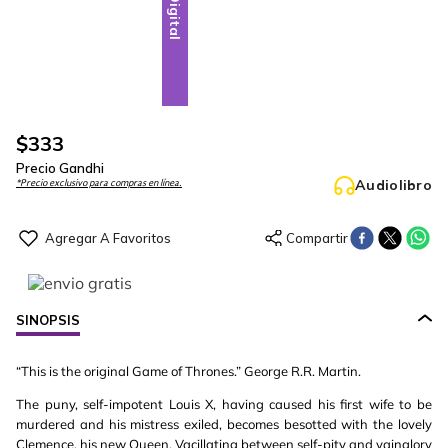
Digital
$
333
Precio Gandhi
Audiolibro
*Precio exclusivo para compras en línea.
SINOPSIS
“This is the original Game of Thrones.” George R.R. Martin.
The puny, self-impotent Louis X, having caused his first wife to be
murdered and his mistress exiled, becomes besotted with the lovely
Clemence, his new Queen. Vacillating between self-pity and vainglory